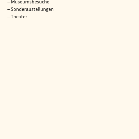
– Museumsbesuche
– Sonderaustellungen
– Theater
– Zahnpädagogischer Unterricht
2. Rechte der Kinder
Grundlage unserer pädagogische Arbeit sind die Rechte
der Kinder.
Die Kinder haben das Recht auf:
– Mitbestimmung des Kita Alltags
– aktive, positive Zuwendung und Wärme
– die Berücksichtigung ihrer individuellen Bedürfnisse und
Eigenarten